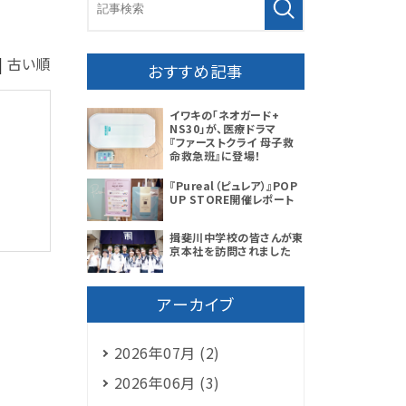
|
古い順
おすすめ記事
イワキの「ネオガード+
NS30」が、医療ドラマ
『ファーストクライ 母子救
命救急班』に登場！
『Pureal（ピュレア）』POP
UP STORE開催レポート
揖斐川中学校の皆さんが東
京本社を訪問されました
アーカイブ
2026年07月 (2)
2026年06月 (3)