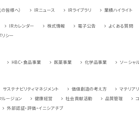
主の皆様へ）
IRニュース
IRライブラリ
業績ハイライト
IRカレンダー
株式情報
電子公告
よくある質問
ポリシー
HBC・食品事業
医薬事業
化学品事業
ソーシャ
サステナビリティマネジメント
価値創造の考え方
マテリアリ
クルージョン
健康経営
社会貢献活動
品質管理
外部認証・評価・イニシアチブ