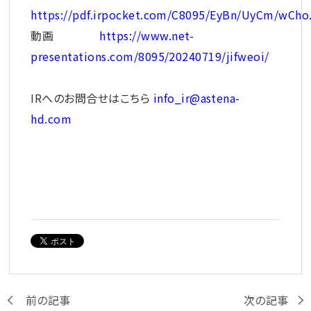
https://pdf.irpocket.com/C8095/EyBn/UyCm/wCho
動画
https://www.net-
presentations.com/8095/20240719/jifweoi/
IR
へのお問合せはこちら
info_ir@astena-
hd.com
前の記事
次の記事